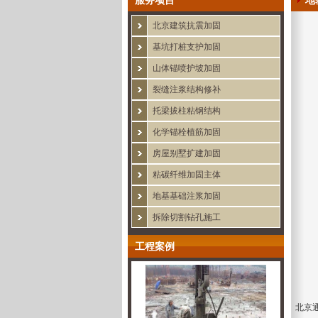
服务项目
地
北京建筑抗震加固
基坑打桩支护加固
山体锚喷护坡加固
裂缝注浆结构修补
托梁拔柱粘钢结构
化学锚栓植筋加固
房屋别墅扩建加固
粘碳纤维加固主体
地基基础注浆加固
拆除切割钻孔施工
工程案例
北京