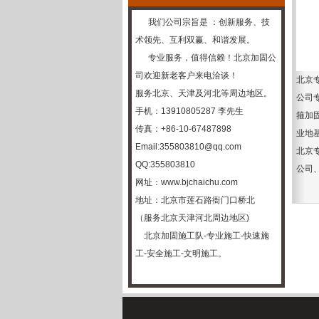
我们公司宗旨是 ：创新服务、技
术领先、互利双赢、和谐发展。
专业服务，值得信赖！
北京加固公
司
欢迎新老客户来电洽谈！
北京
服务北京、天津及河北等周边地区。
公司
手机：13910805287 李先生
箍加
传真：+86-10-67487898
业地
Email:355803810@qq.com
北京
QQ:355803810
公司
网址：
www.bjchaichu.com
地址：北京市莲石路衙门口桥北
（服务北京天津河北周边地区)
北京加固施工队-专业施工-快速施
工-安全施
工-文明施工。