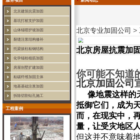
服务项目
新闻动态
北京建筑抗震加固
基坑打桩支护加固
北京专业加固公司
>
山体锚喷护坡加固
裂缝注浆结构修补
北京房屋抗震加
托梁拔柱粘钢结构
化学锚栓植筋加固
房屋别墅扩建加固
你可能不知道的
粘碳纤维加固主体
北京加固公司
地基基础注浆加固
像地震这样的
拆除切割钻孔施工
抵御它们，成为
工程案例
而，在现实中，
量，让受灾地区
但这并不意味着