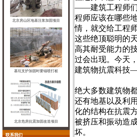
——建筑工程师
程师应该在哪些
北京房山区地基注浆加固项目
情，就交给工程
这些绝顶聪明的
高其耐受能力的
过会出现。今天，P
建筑物抗震科技
基坑支护加固时要锚喷打桩
绝大多数建筑物
还有地基以及利用
化的结构在抗震
被挤压和振动造
北京危房抗震加固改造项目
坏。
联系我们