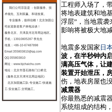
工程师入场了，
我们公司宗旨是 ：创新服务、技
将地表建筑和地基分
术领先、互利双赢、和谐发展。
浮层”，当地震袭
专业服务，值得信赖！
北京加固公
司
欢迎新老客户来电洽谈！
影响将被极大地
服务北京、天津及河北等周边地区。
手机：13910805287 李先生
传真：+86-10-67487898
地震多发国家
日
Email:355803810@qq.com
波，在半秒钟内
QQ:355803810
满高压气体，让建
网址：
www.bjchaichu.com
地址：北京市莲石路衙门口桥北
装置开始泄压，
（服务北京天津河北周边地区)
伤，地表房屋也
北京加固施工队-专业施工-快速施
减震器
工-安全施
工-文明施工。
你最熟悉的减震
系统组成的结构